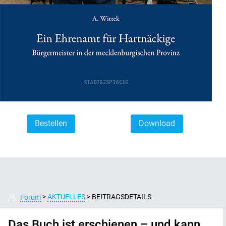
Bestellen
Download
>
AKTUELLES
>
BEITRAGSDETAILS
Forum
Das Buch ist erschienen – und kann